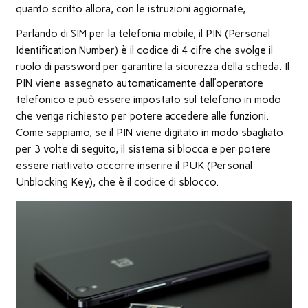
finestra)
finestra)
finestra)
apre
in
quanto scritto allora, con le istruzioni aggiornate,
una
nuova
Parlando di SIM per la telefonia mobile, il PIN (Personal
finestra)
Identification Number) è il codice di 4 cifre che svolge il
ruolo di password per garantire la sicurezza della scheda. Il
PIN viene assegnato automaticamente dall’operatore
telefonico e può essere impostato sul telefono in modo
che venga richiesto per potere accedere alle funzioni.
Come sappiamo, se il PIN viene digitato in modo sbagliato
per 3 volte di seguito, il sistema si blocca e per potere
essere riattivato occorre inserire il PUK (Personal
Unblocking Key), che è il codice di sblocco.