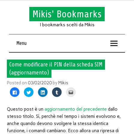
Mikis' Bookmarks
I bookmarks scelti da Mikis
Menu
Come modificare il PIN della scheda SIM
(aggiornamento)
Posted on
03/02/2020
by
Mikis
Fai
Fai
Fai
Fai
Fai
clic
clic
clic
clic
clic
per
qui
qui
qui
qui
condividere
per
per
per
per
su
condividere
condividere
condividere
inviare
Facebook
su
su
su
l'articolo
Questo post è un
aggiornamento del precedente
dallo
(Si
Twitter
LinkedIn
Tumblr
via
apre
(Si
(Si
(Si
mail
stesso titolo. Sì, perchè nel tempo i sistemi evolvono e,
in
apre
apre
apre
ad
una
in
in
in
un
anche quando devono svolgere la stessa identica
nuova
una
una
una
amico
finestra)
nuova
nuova
nuova
(Si
funzione, i comandi cambiano. Ecco allora una ripresa di