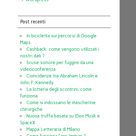
Post recenti
In bicicletta sui percorsi di Google
Maps
Cashback: come vengono utilizzati i
nostri dati ?
Scuse sonore per fuggire da una
videoconferenza
Coincidenze tra Abraham Lincoln e
John F. Kennedy
La lotteria degli scontrini, come
funziona
Come si indossano le mascherine
chirurgiche
Nuova truffa basata su Elon Musk e
SpaceX
Mappa Letteraria di Milano
Come funziona l’app Immuni ?