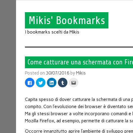
Mikis' Bookmarks
I bookmarks scelti da Mikis
Come catturare una schermata con Fir
Posted on
30/07/2016
by
Mikis
Fai
Fai
Fai
Fai
Fai
clic
clic
clic
clic
clic
per
qui
qui
qui
qui
condividere
per
per
per
per
su
condividere
condividere
condividere
inviare
Facebook
su
su
su
l'articolo
Capita spesso di dover catturare la schermata di una 
(Si
Twitter
LinkedIn
Tumblr
via
apre
(Si
(Si
(Si
mail
compito. Con l’evoluzione dei browser è diventato sem
in
apre
apre
apre
ad
una
in
in
in
un
Ma gli stessi browser a volte incorporano comandi e l
nuova
una
una
una
amico
finestra)
nuova
nuova
nuova
(Si
Mozilla Firefox, ad esempio, permette di catturare la s
finestra)
finestra)
finestra)
apre
in
Occorre innanzitutto aprire l’ambiente di sviluppo p
una