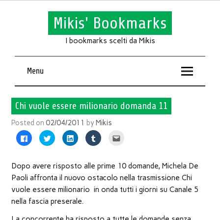
Mikis' Bookmarks
I bookmarks scelti da Mikis
Menu
Chi vuole essere milionario domanda 11
Posted on
02/04/2011
by
Mikis
Fai
Fai
Fai
Fai
Fai
clic
clic
clic
clic
clic
per
qui
qui
qui
qui
condividere
per
per
per
per
su
condividere
condividere
condividere
inviare
Facebook
su
su
su
l'articolo
Dopo avere risposto alle prime 10 domande, Michela De
(Si
Twitter
LinkedIn
Tumblr
via
apre
(Si
(Si
(Si
mail
Paoli affronta il nuovo ostacolo nella trasmissione Chi
in
apre
apre
apre
ad
una
in
in
in
un
vuole essere milionario in onda tutti i giorni su Canale 5
nuova
una
una
una
amico
finestra)
nuova
nuova
nuova
(Si
nella fascia preserale.
finestra)
finestra)
finestra)
apre
in
La concorrente ha risposto a tutte le domande senza
una