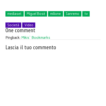
mediaset
Miguel Bosè
milione
Sanremo
tv
Società
Video
One comment
Pingback:
Mikis` Bookmarks
Lascia il tuo commento