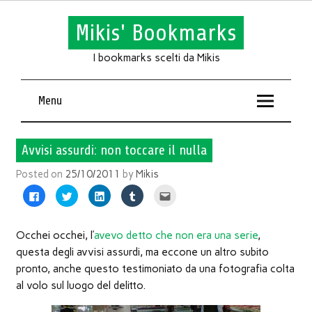
Mikis' Bookmarks
I bookmarks scelti da Mikis
Menu
Avvisi assurdi: non toccare il nulla
Posted on
25/10/2011
by
Mikis
Fai
Fai
Fai
Fai
Fai
clic
clic
clic
clic
clic
per
qui
qui
qui
qui
condividere
per
per
per
per
su
condividere
condividere
condividere
inviare
Facebook
su
su
su
l'articolo
Occhei occhei, l’
avevo detto che non era una serie
,
(Si
Twitter
LinkedIn
Tumblr
via
apre
(Si
(Si
(Si
mail
questa degli avvisi assurdi, ma eccone un altro subito
in
apre
apre
apre
ad
una
in
in
in
un
pronto, anche questo testimoniato da una fotografia colta
nuova
una
una
una
amico
finestra)
nuova
nuova
nuova
(Si
al volo sul luogo del delitto.
finestra)
finestra)
finestra)
apre
in
una