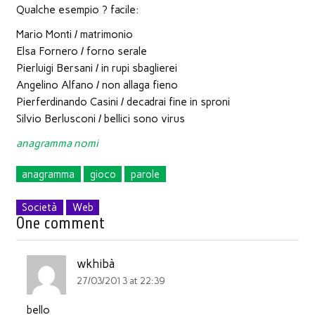
Qualche esempio ? facile:
Mario Monti / matrimonio
Elsa Fornero / forno serale
Pierluigi Bersani / in rupi sbaglierei
Angelino Alfano / non allaga fieno
Pierferdinando Casini / decadrai fine in sproni
Silvio Berlusconi / bellici sono virus
anagramma nomi
anagramma
gioco
parole
Società
Web
One comment
wkhibà
27/03/2013 at 22:39
bello