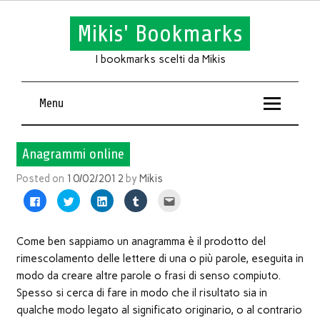
Mikis' Bookmarks
I bookmarks scelti da Mikis
Menu
Anagrammi online
Posted on
10/02/2012
by
Mikis
Fai
Fai
Fai
Fai
Fai
clic
clic
clic
clic
clic
per
qui
qui
qui
qui
condividere
per
per
per
per
su
condividere
condividere
condividere
inviare
Facebook
su
su
su
l'articolo
Come ben sappiamo un anagramma è il prodotto del
(Si
Twitter
LinkedIn
Tumblr
via
apre
(Si
(Si
(Si
mail
rimescolamento delle lettere di una o più parole, eseguita in
in
apre
apre
apre
ad
una
in
in
in
un
modo da creare altre parole o frasi di senso compiuto.
nuova
una
una
una
amico
finestra)
nuova
nuova
nuova
(Si
Spesso si cerca di fare in modo che il risultato sia in
finestra)
finestra)
finestra)
apre
in
qualche modo legato al significato originario, o al contrario
una