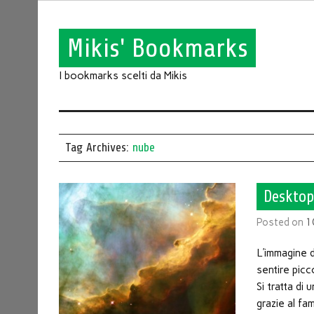
Mikis' Bookmarks
I bookmarks scelti da Mikis
Tag Archives:
nube
Desktop
Posted on
1
L’immagine 
sentire picc
Si tratta di
grazie al f