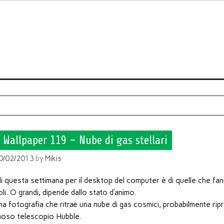
 Wallpaper 119 – Nube di gas stellari
0/02/2013
by
Mikis
di questa settimana per il desktop del computer è di quelle che fa
oli. O grandi, dipende dallo stato d’animo.
 una fotografia che ritrae una nube di gas cosmici, probabilmente rip
amoso telescopio Hubble.