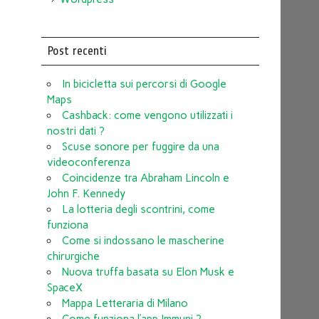
Post recenti
In bicicletta sui percorsi di Google
Maps
Cashback: come vengono utilizzati i
nostri dati ?
Scuse sonore per fuggire da una
videoconferenza
Coincidenze tra Abraham Lincoln e
John F. Kennedy
La lotteria degli scontrini, come
funziona
Come si indossano le mascherine
chirurgiche
Nuova truffa basata su Elon Musk e
SpaceX
Mappa Letteraria di Milano
Come funziona l’app Immuni ?