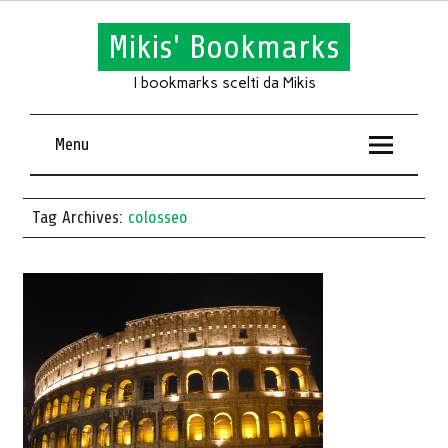
Mikis' Bookmarks
I bookmarks scelti da Mikis
Menu
Tag Archives:
colosseo