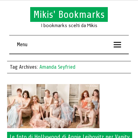
Mikis' Bookmarks
I bookmarks scelti da Mikis
Menu
Tag Archives:
Amanda Seyfried
Le foto di Hollywood di Annie Leibovitz per Vanity